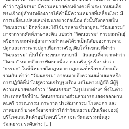
คำว่า “ภูมิธรรม” มีความหมายค่อนข้างคงที่ พระบาทสมเด็จ
พระเจ้าอยู่หัวทรงต้องการให้คำนี้มีความหมายที่เคลื่อนไหว มี
การเปลี่ยนแปลงและพัฒนาอย่างต่อเนื่อง ดังนั้นจึงกลายเป็น
“วัฒนธรรม” อีกครั้งและได้ใช้มาหลายชั่วอายุคน “วัฒนธรรม”
มาจากรากศัพท์ภาษาละติน แปลว่า “วัฒนธรรม” การผสมพันธุ์
หรือการผสมพันธุ์สามารถกำหนดได้ว่าเป็นนิสัยของการเพาะ
ปลูกและการเพาะปลูกเพื่อการเจริญเติบโตในขณะที่คำว่า
“วัฒนธรรม” เป็นไม้กางเขนภาษาบาลี – สันสฤษดิ์มาจากคำว่า
“วัฒนา” หมายถึงการพัฒนาเพื่อความเจริญรุ่งเรือง คำว่า
“ธรรมะ” ในที่นี้หมายถึงกฎหมาย กฎเกณฑ์หรือระเบียบเมื่อ
รวมกัน คำว่า “วัฒนธรรม” อาจหมายถึงความสม่ำเสมอหรือ
การปฏิบัติที่นำไปสู่ความเจริญรุ่งเรือง แต่ในทางปฏิบัติ มีผู้รู้
ความหมายของคำว่า “วัฒนธรรม” ในรูปแบบต่างๆ ทั้งในต่าง
ประเทศหรือที่บ้าน วัฒนธรรมบางส่วนสามารถแสดงออกผ่าน
ดนตรี วรรณกรรม ภาพวาด ประติมากรรม โรงละคร และ
ภาพยนตร์ บางครั้งอาจกล่าวได้ว่าวัฒนธรรมเป็นเรื่องของผู้
บริโภคและสินค้าอุปโภคบริโภค เช่น วัฒนธรรมชั้นสูง
วัฒนธรรมระดับล่าง […]