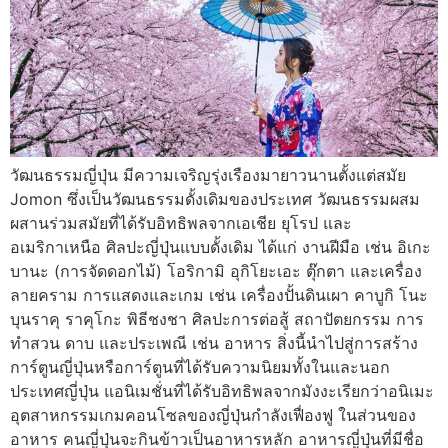
วัฒนธรรมญี่ปุ่น มีความเจริญรุ่งเรืองมายาวนานตั้งแต่สมัย
Jomon ซึ่งเป็นวัฒนธรรมดั้งเดิมของประเทศ วัฒนธรรมผสม
ผสานร่วมสมัยที่ได้รับอิทธิพลจากเอเชีย ยุโรป และ
อเมริกาเหนือ ศิลปะญี่ปุ่นแบบดั้งเดิม ได้แก่ งานฝีมือ เช่น อิเกะ
บานะ (การจัดดอกไม้) โอริกามิ อุกิโยะเอะ ตุ๊กตา และเครื่อง
ลายคราม การแสดงและเกม เช่น เครื่องปั้นดินเผา คาบูกิ โนะ
บุนราคุ ราคุโกะ พิธีชงชา ศิลปะการต่อสู้ สถาปัตยกรรม การ
ทำสวน ดาบ และประเพณี เช่น อาหาร สิ่งนี้นำไปสู่การสร้าง
การ์ตูนญี่ปุ่นหรือการ์ตูนที่ได้รับความนิยมทั้งในและนอก
ประเทศญี่ปุ่น แอนิเมชั่นที่ได้รับอิทธิพลจากมังงะเรียกว่าอนิเมะ
อุตสาหกรรมเกมคอนโซลของญี่ปุ่นกำลังเฟื่องฟู ในส่วนของ
อาหาร คนญี่ปุ่นจะกินข้าวเป็นอาหารหลัก อาหารญี่ปุ่นที่มีชื่อ